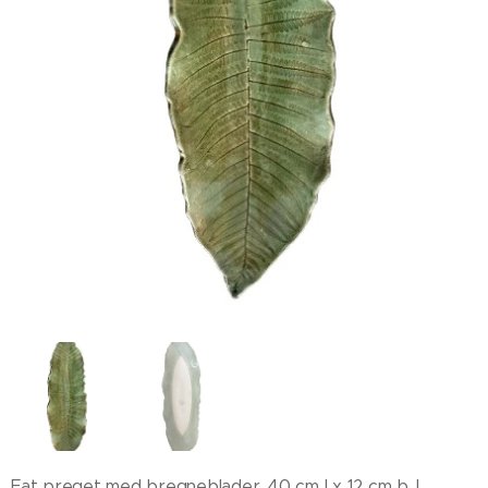
Fat preget med bregneblader. 40 cm l x 12 cm b. I