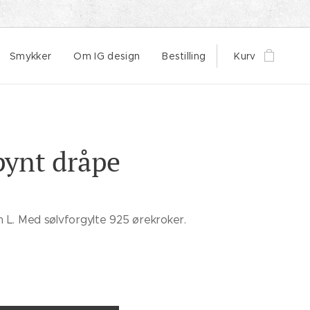
Smykker
Om IG design
Bestilling
Kurv
pynt dråpe
m L. Med sølvforgylte 925 ørekroker.